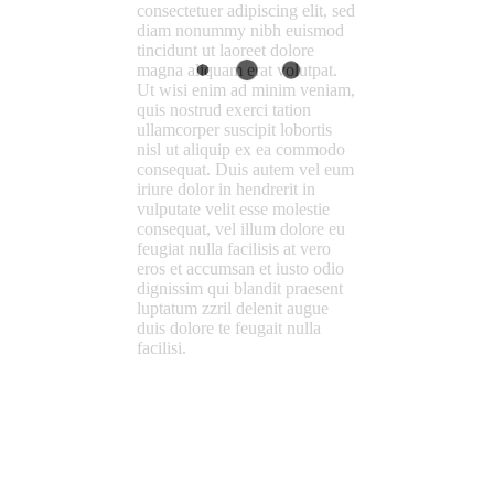
consectetuer adipiscing elit, sed
diam nonummy nibh euismod
tincidunt ut laoreet dolore
magna aliquam erat volutpat.
Ut wisi enim ad minim veniam,
quis nostrud exerci tation
ullamcorper suscipit lobortis
nisl ut aliquip ex ea commodo
consequat. Duis autem vel eum
iriure dolor in hendrerit in
vulputate velit esse molestie
consequat, vel illum dolore eu
feugiat nulla facilisis at vero
eros et accumsan et iusto odio
dignissim qui blandit praesent
luptatum zzril delenit augue
duis dolore te feugait nulla
facilisi.