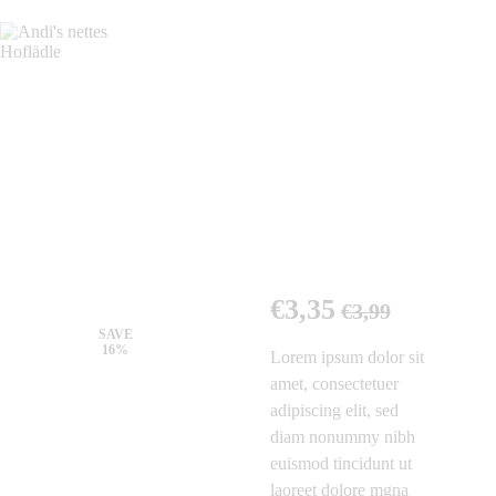
Unser Angebot
Über Uns
Andi's nettes Hoflädle
Produkte aus Ihrer Region!
Kontakt
Impressum
Datenschutz
€
3
,
35
€
3
,
99
SAVE
16%
Lorem ipsum dolor sit
amet, consectetuer
adipiscing elit, sed
diam nonummy nibh
euismod tincidunt ut
laoreet dolore mgna