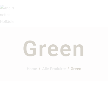
Unser Angebot
Über Uns
ANDI'S NETTES HOFLÄDL
Kontakt
Produkte aus Ihrer Region!
Impressum
Green
Datenschutz
Home
Alle Produkte
Green