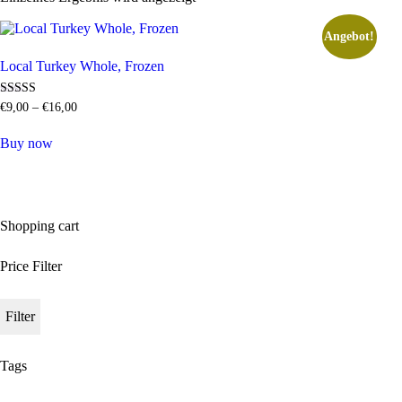
Angebot!
Local Turkey Whole, Frozen
Bewertet mit
€
9
,
00
–
€
16
,
00
5.00
von 5
Buy now
Shopping cart
Price Filter
Filter
Tags