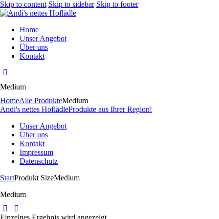
Skip to content
Skip to sidebar
Skip to footer
Home
Unser Angebot
Über uns
Kontakt
Medium
Home
Alle Produkte
Medium
Andi's nettes Hoflädle
Produkte aus Ihrer Region!
Unser Angebot
Über uns
Kontakt
Impressum
Datenschutz
Start
Produkt Size
Medium
Medium
Einzelnes Ergebnis wird angezeigt