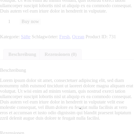
volutpat. Ut wisi enim ad minim veniam, quis nostrud exerci tation
9
5
ullamcorper suscipit lobortis nisl ut aliquip ex ea commodo consequat.
9
5
Duis autem vel eum iriure dolor in hendrerit in vulputate.
.
Live
Buy now
Wild
Lobster,
Kategorie:
Säfte
Schlagwörter:
Fresh
,
Ocean
Product ID:
731
Small
quantity
Beschreibung
Rezensionen (0)
Beschreibung
Lorem ipsum dolor sit amet, consectetuer adipiscing elit, sed diam
nonummy nibh euismod tincidunt ut laoreet dolore magna aliquam erat
volutpat. Ut wisi enim ad minim veniam, quis nostrud exerci tation
ullamcorper suscipit lobortis nisl ut aliquip ex ea commodo consequat.
Duis autem vel eum iriure dolor in hendrerit in vulputate velit esse
molestie consequat, vel illum dolore eu feugiat nulla facilisis at vero
eros et accumsan et iusto odio dignissim qui blandit praesent luptatum
zzril delenit augue duis dolore te feugait nulla facilisi.
Rezensionen