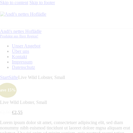
Skip to content
Skip to footer
Andi's nettes Hoflädle
Produkte aus Ihrer Region!
Unser Angebot
Über uns
Kontakt
Impressum
Datenschutz
Start
Säfte
Live Wild Lobster, Small
save
15%
Live Wild Lobster, Small
Ursprünglicher
Aktueller
€
2
,
99
€
2
,
55
Preis
Preis
Lorem ipsum dolor sit amet, consectetuer adipiscing elit, sed diam
war:
ist:
nonummy nibh euismod tincidunt ut laoreet dolore mgna aliquam erat
€2
,
€2
,