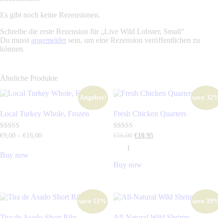
Es gibt noch keine Rezensionen.
Schreibe die erste Rezension für „Live Wild Lobster, Small“
Du musst
angemeldet
sein, um eine Rezension veröffentlichen zu
können.
Ähnliche Produkte
Angebot!
save
32
Local Turkey Whole, Frozen
Fresh Chicken Quarters
Preisspanne:
Ursprünglicher
Aktueller
Bewertet mit
Bewertet mit
€
9
,
00
–
€
16
,
00
€
16
,
00
€
10
,
95
5.00
5.00
€9
,
Preis
Preis
Fresh
von 5
von 5
0
war:
ist:
Buy now
Chicken
0
€16
,
€10
,
Dieses
Quarters
Buy now
bis
0
9
Produkt
quantity
€16
,
0
5
weist
0
.
mehrere
0
Varianten
save
13%
save
19
auf.
Die
Tira de Asado Short Ribs
All-Natural Wild Shrimp